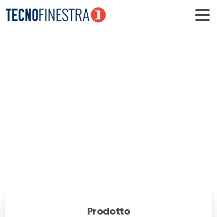
Porte
garage
sezionali
Home
Realizzazioni
Porte garage sezionali
Prodotto