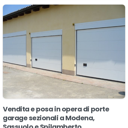
Vendita
e
posa
in
opera
di
porte
garage
sezionali
a
Modena,
Sassuolo
e
Spilamberto