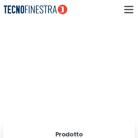
Porte
garage
basculanti
Home
Realizzazioni
Porte garage basculanti
Prodotto