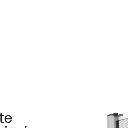
Zanzariere
per
porte
Home
Zanzariere
Zanzariere per porte
te