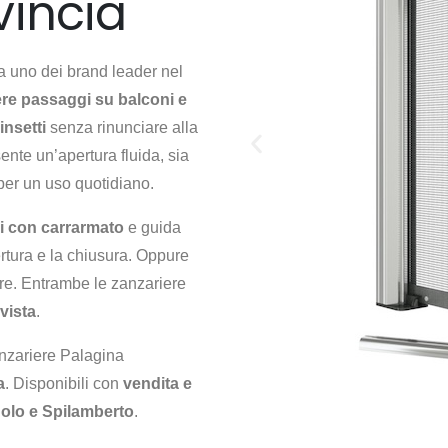
incia
da uno dei brand leader nel
re passaggi su balconi e
insetti
senza rinunciare alla
nte un’apertura fluida, sia
 per un uso quotidiano.
i con carrarmato
e guida
ertura e la chiusura. Oppure
ore. Entrambe le zanzariere
vista
.
anzariere Palagina
a
. Disponibili con
vendita e
olo e Spilamberto
.