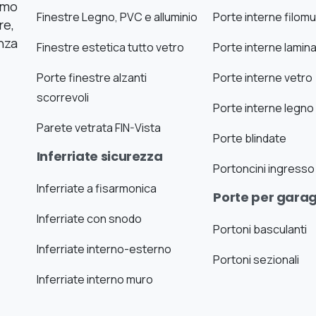
iamo
Finestre Legno, PVC e alluminio
Porte interne filom
re,
nza
Finestre estetica tutto vetro
Porte interne lamin
Porte finestre alzanti
Porte interne vetro
scorrevoli
Porte interne legno
Parete vetrata FIN-Vista
Porte blindate
Inferriate sicurezza
Portoncini ingresso
Inferriate a fisarmonica
Porte per gara
Inferriate con snodo
Portoni basculanti
Inferriate interno-esterno
Portoni sezionali
Inferriate interno muro