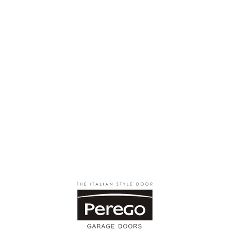
Porte
per
garage
Home
Porte per garage