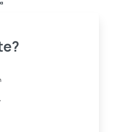
za
te?
n
,