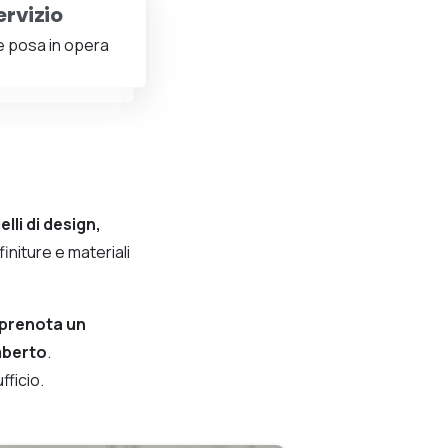
ervizio
e posa in opera
lli di design,
finiture e materiali
prenota un
mberto
.
fficio.