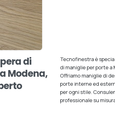
pera
di
Tecnofinestra è special
di maniglie per porte 
a
Modena,
Offriamo maniglie di des
berto
porte interne ed ester
per ogni stile. Consule
professionale su misura