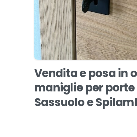
Vendita
e
posa
in
o
maniglie
per
porte
Sassuolo
e
Spilam