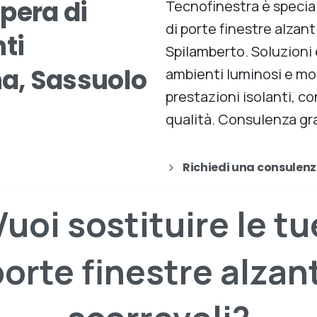
pera
di
Tecnofinestra è special
di porte finestre alzan
ti
Spilamberto. Soluzioni e
a,
Sassuolo
ambienti luminosi e mo
prestazioni isolanti, co
qualità. Consulenza gr
Richiedi una consulen
Vuoi
sostituire
le
tu
porte
finestre
alzant