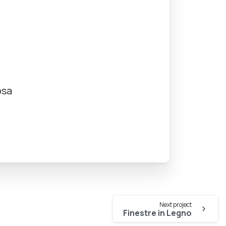
a
osa
Next project
Finestre in Legno