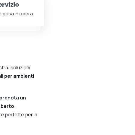
ervizio
e posa in opera
tra: soluzioni
li per ambienti
prenota un
mberto
.
e perfette per la