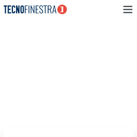
Finestre
Alluminio
FIN-Project
Home
Realizzazioni
Finestre Alluminio FIN-Project