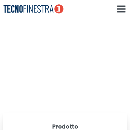
Porte
interne
in
vetro
Home
Realizzazioni
Porte interne in vetro
Prodotto