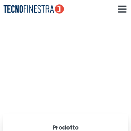
Frangisole
Home
Realizzazioni
Frangisole
Prodotto