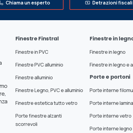
Chiama un esperto
Detrazioni fiscali
Finestre Finstral
Finestre in legn
Finestre in PVC
Finestre in legno
a
Finestre PVC alluminio
Finestre in legno e a
Porte e portoni
Finestre alluminio
iamo
Finestre Legno, PVC e alluminio
Porte interne filom
re,
nza
Finestre estetica tutto vetro
Porte interne lamin
Porte finestre alzanti
Porte interne vetro
scorrevoli
Porte interne legno