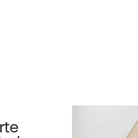
Porte
finestre
a
libro
Home
Finestre Finstral
Porte finestre a libro
rte