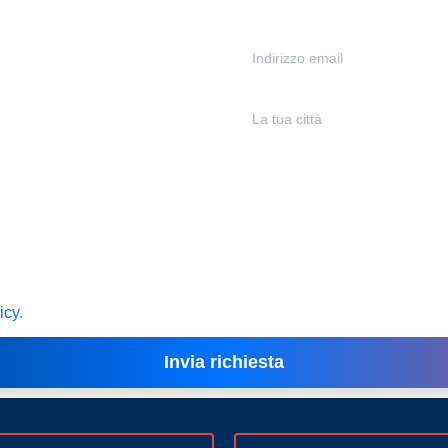
icy
.