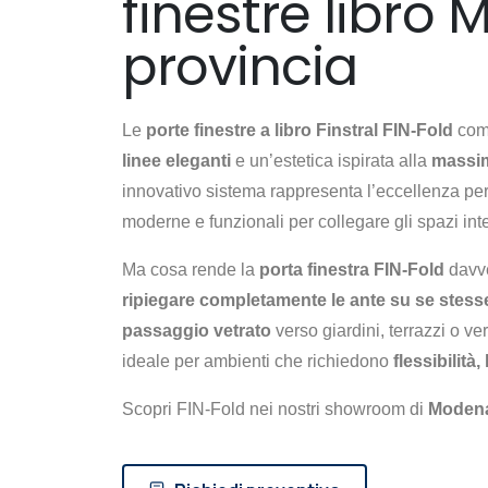
finestre libro
provincia
Le
porte finestre a libro Finstral FIN-Fold
com
linee eleganti
e un’estetica ispirata alla
massim
innovativo sistema rappresenta l’eccellenza per
moderne e funzionali per collegare gli spazi inte
Ma cosa rende la
porta finestra FIN-Fold
davve
ripiegare completamente le ante su se stess
passaggio vetrato
verso giardini, terrazzi o 
ideale per ambienti che richiedono
flessibilità
Scopri FIN-Fold nei nostri showroom di
Modena