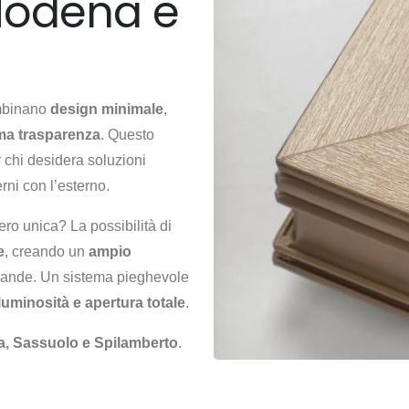
 Modena e
binano
design minimale
,
a trasparenza
. Questo
 chi desidera soluzioni
rni con l’esterno.
ro unica? La possibilità di
e
, creando un
ampio
verande. Un sistema pieghevole
, luminosità e apertura totale
.
, Sassuolo e Spilamberto
.