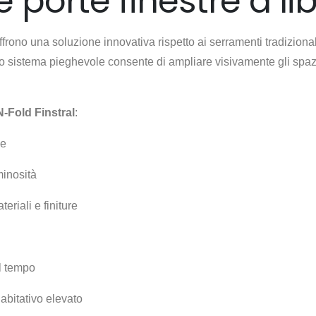
e porte finestre a li
frono una soluzione innovativa rispetto ai serramenti tradizional
o sistema pieghevole consente di ampliare visivamente gli spaz
N-Fold Finstral
:
ve
inosità
teriali e finiture
l tempo
abitativo elevato